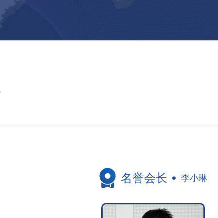
导
名誉会长
李小琳